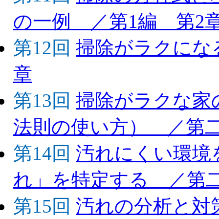
の一例 ／第1編 第2
第12回
掃除がラクにな
章
第13回
掃除がラクな家
法則の使い方） ／
第14回
汚れにくい環境
れ」を特定する ／第
第15回
汚れの分析と対