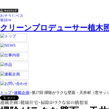
クリーンプロデューサー植木照夫 -Clea
トップ
>
連載企画
>
第27回 掃除がラクな壁面・天井材（窓サ