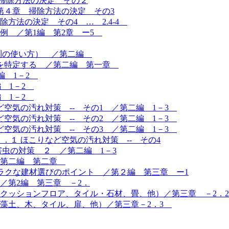
掃除方法の決定 その２
第４章 掃除方法の決定 その3
方法の決定 その4 … 2.4-4
例 ／第1編 第2章 ー5
法則の使い方） ／第二編
」を特定する ／第二編 第一章
編 1－2
編 1－2
編 1－2
ど空気の汚れ対策 -- その1 ／第二編 1－3
ど空気の汚れ対策 -- その2 ／第二編 1－3
ど空気の汚れ対策 -- その3 ／第二編 1－3
．１ ほこりなど空気の汚れ対策 -- その4
虫の対策 ２ ／第二編 1－3
／第二編 第二章
がラクな建材選びのポイント ／第２編 第三章 ー1
／第2編 第三章 －2．
クッションフロア、タイル・石材、畳、他）／第三章 －2．
藻土、木、タイル、扉、他）／第三章－2．3