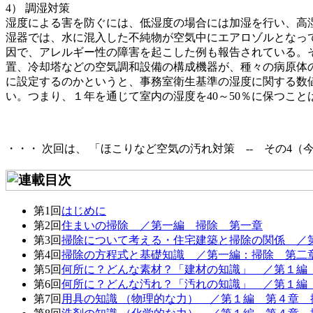
4） 調湿対策
湿度による害を防ぐには、低湿度の場合には加湿を行い、高
湿器では、水に混入した不純物が空気中にエアロゾルとなっ
因で、アレルギー性の障害を起こした例も報告されている。
置、冷却塔などの空気調和設備の構成機器が、種々の病原体
に設定するのかというと、事務室衛生基準の湿度に関する数値
い。つまり、１年を通じて室内の湿度を40～50％に保つこ
・・・ 次回は、 「ほこりなど空気の汚れ対策 -- その4
第1回
はじめに
第2回
住まいの掃除 ／第一編 掃除 第一章
第3回
掃除について考える・住宅建築と掃除の関係 ／第
第4回
掃除の方程式と基礎知識 ／第一編：掃除 第二
第5回
何所に？どんな素材？「建材の知識」 ／第１編
第6回
何所に？どんな汚れ？「汚れの知識」 ／第１編
第7回
用具の知識 （物理的な力） ／第１編 第４章