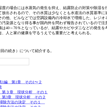
湿度の場合には水蒸気の発生を抑え、結露防止の対策や除湿を
て放出されるので、その水質は少なくとも水道法の水質基準に
その他、ビルなどでは空調設備内の冷却水で増殖した、レジオ
の汚染源となり得る事が国内外を問わず報告されているので注
は40～70％となっているが、結露やカビやダニなどの発生を
とは、人と家の健康を守るうえでも重要だと考えられる。
（今回の続き）について紹介する。
1編 第1章 その1〜２
章
 第３章 現状分析 その１
 第3章 現状分析 その２
 掃除方法の決定 その１