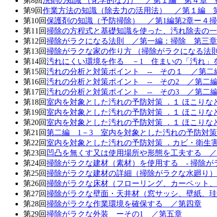
第8回
洗剤の知識 （化学的な力） ／第１編 第４章 
第9回
作業方法の知識（除去力の活用法） ／第１編 
第10回
保護剤の知識（予防掃除） ／第1編第2章ー４掃除
第11回
掃除の方程式と基礎知識を使った、汚れ除去の一
第12回
掃除がラクになる法則 ／第一編：掃除 第三章
第13回
掃除がラクな家の作り方 （掃除がラクになる
第14回
汚れにくい環境を作る －1 住まいの「汚れ
第15回
汚れの分析と対策ポイント -- その１ ／第二
第16回
汚れの分析と対策ポイント -- その2 ／第二
第17回
汚れの分析と対策ポイント -- その3 ／第二
第18回
室内を対象とした汚れの予防対策 ．１ ほこりな
第19回
室内を対象とした汚れの予防対策 ．１ ほこりな
第20回
室内を対象とした汚れの予防対策 ．１ ほこりな
第21回
第二編 1－3 室内を対象とした汚れの予防対策 
第22回
室内を対象とした汚れの予防対策 ．カビ・衛生害
第23回
凹凸を無くす又は使用場所や形態を工夫する 
第24回
掃除がラクな建材（素材）を使用する - 掃除
第25回
掃除がラクな建材の詳細（掃除がラクな水廻り）
第26回
掃除がラクな床材（フローリング、カーペット、
第27回
掃除がラクな壁面・天井材（窓サッシ、壁紙、珪
第28回
掃除がラクな作業環境を確保する ／第四章
第29回
掃除がラクな外装 ーその1 ／第五章